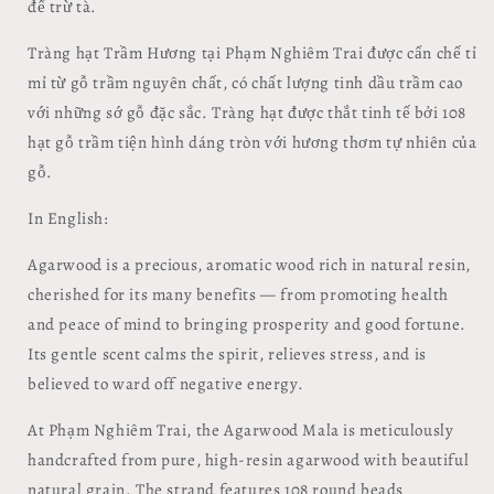
để trừ tà.
Tràng hạt Trầm Hương tại Phạm Nghiêm Trai được cẩn chế tỉ
mỉ từ gỗ trầm nguyên chất, có chất lượng tinh dầu trầm cao
với những sớ gỗ đặc sắc. Tràng hạt được thắt tinh tế bởi 108
hạt gỗ trầm tiện hình dáng tròn với hương thơm tự nhiên của
gỗ.
In English:
Agarwood is a precious, aromatic wood rich in natural resin,
cherished for its many benefits — from promoting health
and peace of mind to bringing prosperity and good fortune.
Its gentle scent calms the spirit, relieves stress, and is
believed to ward off negative energy.
At Phạm Nghiêm Trai, the Agarwood Mala is meticulously
handcrafted from pure, high-resin agarwood with beautiful
natural grain. The strand features 108 round beads