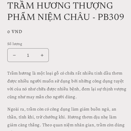
TRẦM HƯƠNG THƯỢNG
PHẨM NIỆM CHÂU - PB309
Giá
0 VND
thông
Số lượng
thường
Giảm
Tăng
số
số
lượng
lượng
Trầm hương là một loại gỗ có chứa rất nhiều tinh dầu thơm
của
của
được nhiều người muốn sử dụng bởi những công dụng tuyệt
TRẦM
TRẦM
HƯƠNG
HƯƠNG
vời của nó như chữa được nhiều bệnh, đem lại sự thịnh vượng
THƯỢNG
THƯỢNG
cũng như may mắn cho người dùng.
PHẨM
PHẨM
NIỆM
NIỆM
Ngoài ra, trầm còn có công dụng làm giảm buồn ngủ, an
CHÂU
CHÂU
thần, tĩnh khí, trừ chướng khí. Hương thơm dịu nhẹ làm
-
-
giảm căng thẳng. Theo quan niệm nhân gian, trầm còn dùng
PB309
PB309